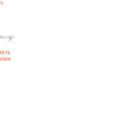
.5
RETE
X26X6